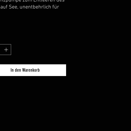
nzpumpe zum Entleeren des
 auf See, unentbehrlich für
ak.
In den Warenkorb