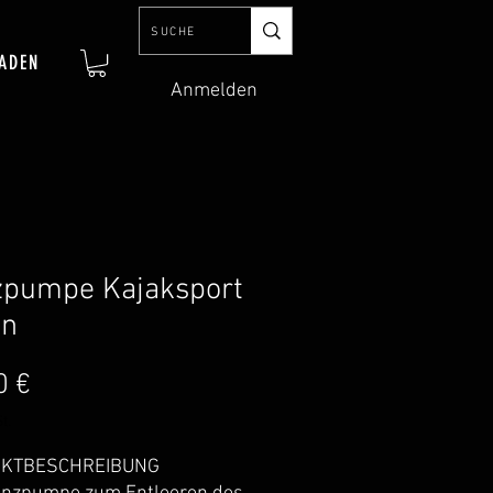
ADEN
Anmelden
zpumpe Kajaksport
on
Preis
0 €
t.
KTBESCHREIBUNG