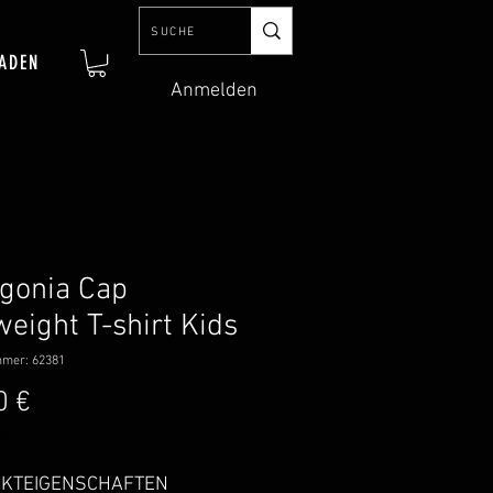
ADEN
Anmelden
gonia Cap
weight T-shirt Kids
mmer: 62381
Preis
0 €
t.
KTEIGENSCHAFTEN