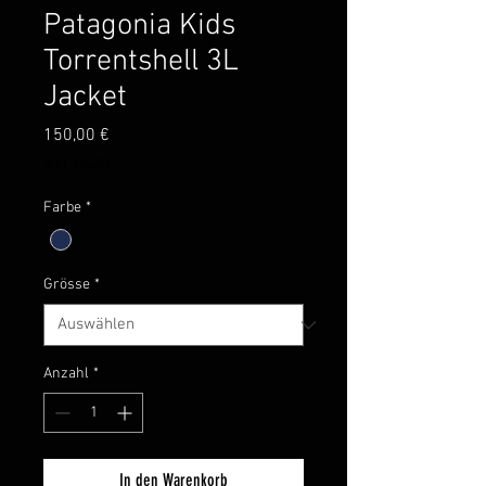
Patagonia Kids
Torrentshell 3L
Jacket
Preis
150,00 €
inkl. MwSt.
Farbe
*
Grösse
*
Anzahl
*
In den Warenkorb