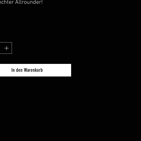
chter Allrounder!
duro - aber doch ganz anders.
DURO 380 ist wesentlich
 als sein großer Bruder und
utlich mehr Kielsprung.
h ist er viel wendiger und
ch besser für Flüsse
et. Aber auch die gemütliche
f dem See, ein sportliches
abenteuer auf dem
In den Warenkorb
uss oder Action im
sser - der ENDURO 380
t hervorragende
genschaften mit
agbaren Allround-
eiten. Dank der kompakten
ungen und des starken
rungs ist er noch wendiger
giert schnell. Seen,