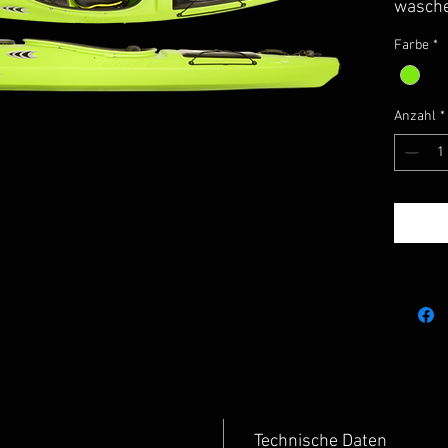
wasche
Ein En
Farbe
*
Der EN
kürzer
hat de
Anzahl
*
Dadurc
deutli
geeign
Tour au
Paddel
Kleinfl
Wildwa
verein
Laufei
unschl
Fähigk
Abmess
Kielsp
und rea
Technische Daten