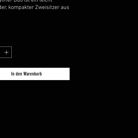
liner Duo ist ein leicht
der, kompakter Zweisitzer aus
em bewährten
eblasenen HTP und eine
lle Ergänzung unseres
tes an Zweisitzern für
re Wanderfahrten und
ouren. Angenehme und
lizierte Laufeigenschaften
 kompakte Abmessungen
 für Handlichkeit und
In den Warenkorb
es Gewicht. Der Dayliner Duo
sich leicht auf eine angenehme
eschwindigkeit
unigen, gleitet ruhig durchs
 und ist wendig genug für
nnte Flussfahrten.
liner-spezifische
tung bietet alles, was für