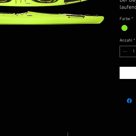
Der Day
laufen
unser
Farbe
*
druckg
sinnvo
Angebo
Anzahl
*
kleine
Tagest
unkomp
sowie
sorgen
gering
lässt 
Reiseg
beschle
Wasser
entspa
Die Day
Ausstat